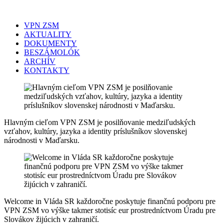
VPN ZSM
AKTUALITY
DOKUMENTY
BESZÁMOLÓK
ARCHÍV
KONTAKTY
Hlavným cieľom VPN ZSM je posilňovanie medziľudských
vzťahov, kultúry, jazyka a identity príslušníkov slovenskej
národnosti v Maďarsku.
Welcome in Vláda SR každoročne poskytuje finančnú podporu pre
VPN ZSM vo výške takmer stotisíc eur prostredníctvom Úradu pre
Slovákov žijúcich v zahraničí.