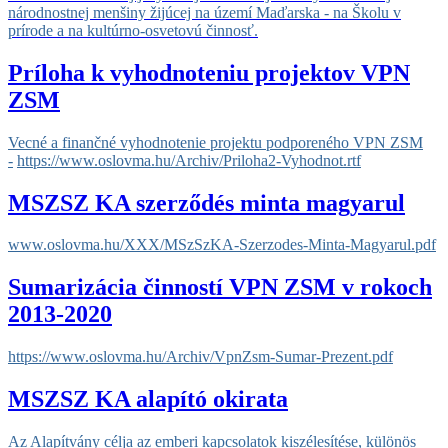
národnostnej menšiny žijúcej na území Maďarska - na Školu v
prírode a na kultúrno-osvetovú činnosť.
Príloha k vyhodnoteniu projektov VPN
ZSM
Vecné a finančné vyhodnotenie projektu podporeného VPN ZSM
-
https://www.oslovma.hu/Archiv/Priloha2-Vyhodnot.rtf
MSZSZ KA szerződés minta magyarul
www.oslovma.hu/XXX/MSzSzKA-Szerzodes-Minta-Magyarul.pdf
Sumarizácia činností VPN ZSM v rokoch
2013-2020
https://www.oslovma.hu/Archiv/
VpnZsm-Sumar-Prezent.pdf
MSZSZ KA alapító okirata
Az Alapítvány célja az emberi kapcsolatok kiszélesítése, különös