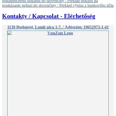
pokladničného dokladu do slovenčiny / Preklad príkazu na
poukázanie peňazí do slovenčiny / Preklad výpisu z bankového účtu
Kontakty / Kapcsolat - Elérhetőség
1139
Budapest
, Lomb utca 1-7.
/
Adószám
: 19652973-1-41