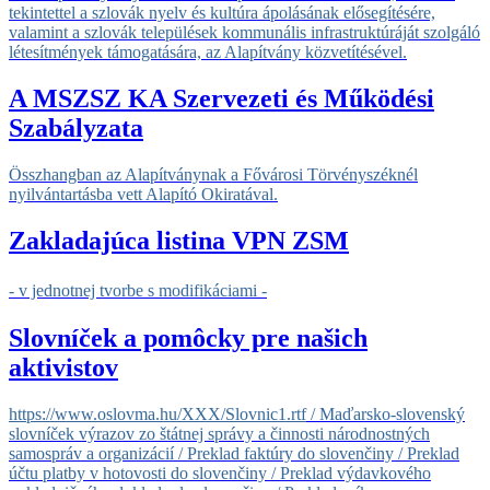
tekintettel a szlovák nyelv és kultúra ápolásának elősegítésére,
valamint a szlovák települések kommunális infrastruktúráját szolgáló
létesítmények támogatására, az Alapítvány közvetítésével.
A MSZSZ KA Szervezeti és Működési
Szabályzata
Összhangban az Alapítványnak a Fővárosi Törvényszéknél
nyilvántartásba vett Alapító Okiratával.
Zakladajúca listina VPN ZSM
- v jednotnej tvorbe s modifikáciami -
Slovníček a pomôcky pre našich
aktivistov
https://www.oslovma.hu/XXX/Slovnic1.rtf
/ Maďarsko-slovenský
slovníček výrazov zo štátnej správy a činnosti národnostných
samospráv a organizácií / Preklad faktúry do slovenčiny / Preklad
účtu platby v hotovosti do slovenčiny / Preklad výdavkového