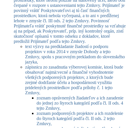
prostriedky, ktoré neboli použité na stanovený účel, alebo boli
čerpané v rozpore s ustanoveniami tejto Zmluvy. Prijímateľ je
povinný vrátiť Poskytovateľovi aj tú časť finančných
prostriedkov, ktorá nebola vyčerpaná, a to ani v predĺženej
lehote v zmysle čl. III ods. 2 tejto Zmluvy. Povinnosť
Prijímateľa vrátiť poskytnuté finančné prostriedky sa vzťahuje
aj na prípad, ak Poskytovateľ, príp. iný kontrolný orgán, zistí
skutočnosť opísanú v tomto odseku z dokladov, ktoré
predložil Prijímateľ podľa tejto Zmluvy.
text výzvy na predkladanie žiadostí o podporu
projektov v roku 2014 v zmysle Dohody a tejto
Zmluvy, spolu s pracovným prekladom do slovenského
jazyka,
zápisnicu zo zasadnutia výberovej komisie, ktorá bude
obsahovať najmä:
vecné a finančné vyhodnotenie
všetkých podporených projektov, z ktorých bude
zrejmé dodržanie účelu a hospodárnosti využitia
pridelených prostriedkov podľa prílohy č. 1 tejto
Zmluvy,
zoznam oprávnených žiadateľov a ich zaradenie
do jednej zo štyroch kategórií podľa čl. II ods. 4
tejto Zmluvy,
zoznam podporených projektov a ich rozdelenie
do štyroch kategórií podľa čl. II ods. 2 tejto
Zmluvy,