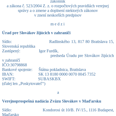
zákonník
a zákona č. 523/2004 Z. z. o rozpočtových pravidlách verejnej
správy a o zmene a doplnení niektorých zákonov
v znení neskorších predpisov
medzi
Úrad pre Slovákov žijúcich v zahraničí
Sídlo: Radlinského 13, 817 80 Bratislava 15,
Slovenská republika
Zastúpený: Igor Furdík,
predseda Úradu pre Slovákov žijúcich
v zahraničí
IČO:30798868
Bankové spojenie: Štátna pokladnica, Bratislava
IBAN: SK 13 8180 0000 0070 0045 7352
SWIFT: SUBASKBX
(ďalej len „Poskytovateľ“)
a
Verejnoprospešná nadácia Zväzu Slovákov v Maďarsku
Sídlo: Kondorosi út 10/B. IV/15., 1116 Budapest,
Maďarsko