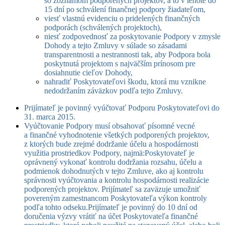
so zoznamom podporených projektov, a to v lehote do
15 dní po schválení finančnej podpory žiadateľom,
viesť vlastnú evidenciu o pridelených finančných
podporách (schválených projektoch),
niesť zodpovednosť za poskytovanie Podpory v zmysle
Dohody a tejto Zmluvy v súlade so zásadami
transparentnosti a nestrannosti tak, aby Podpora bola
poskytnutá projektom s najväčším prínosom pre
dosiahnutie cieľov Dohody,
nahradiť Poskytovateľovi škodu, ktorá mu vznikne
nedodržaním záväzkov podľa tejto Zmluvy.
Prijímateľ je povinný vyúčtovať Podporu Poskytovateľovi do
31. marca 2015.
Vyúčtovanie Podpory musí obsahovať písomné vecné
a finančné vyhodnotenie všetkých podporených projektov,
z ktorých bude zrejmé dodržanie účelu a hospodárnosti
využitia prostriedkov Podpory, najmä:Poskytovateľ je
oprávnený vykonať kontrolu dodržania rozsahu, účelu a
podmienok dohodnutých v tejto Zmluve, ako aj kontrolu
správnosti vyúčtovania a kontrolu hospodárnosti realizácie
podporených projektov. Prijímateľ sa zaväzuje umožniť
povereným zamestnancom Poskytovateľa výkon kontroly
podľa tohto odseku.
Prijímateľ je povinný do 10 dní od
doručenia výzvy vrátiť na účet Poskytovateľa finančné