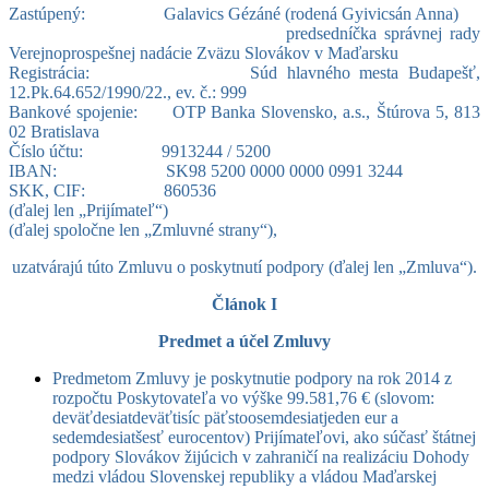
Zastúpený: Galavics Gézáné (rodená Gyivicsán Anna)
predsedníčka správnej rady
Verejnoprospešnej nadácie Zväzu Slovákov v Maďarsku
Registrácia: Súd hlavného mesta Budapešť,
12.Pk.64.652/1990/22., ev. č.: 999
Bankové spojenie: OTP Banka Slovensko, a.s., Štúrova 5, 813
02 Bratislava
Číslo účtu: 9913244 / 5200
IBAN: SK98 5200 0000 0000 0991 3244
SKK, CIF: 860536
(ďalej len „Prijímateľ“)
(ďalej spoločne len „Zmluvné strany“),
uzatvárajú túto Zmluvu o poskytnutí podpory (ďalej len „Zmluva“).
Článok I
Predmet a účel Zmluvy
Predmetom Zmluvy je poskytnutie podpory na rok 2014 z
rozpočtu Poskytovateľa vo výške 99.581,76 € (slovom:
deväťdesiatdeväťtisíc päťstoosemdesiatjeden eur a
sedemdesiatšesť eurocentov) Prijímateľovi, ako súčasť štátnej
podpory Slovákov žijúcich v zahraničí na realizáciu Dohody
medzi vládou Slovenskej republiky a vládou Maďarskej