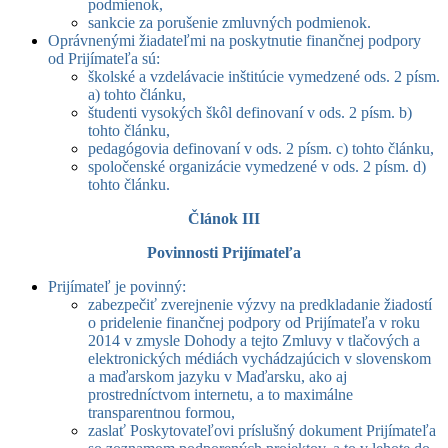
podmienok,
sankcie za porušenie zmluvných podmienok.
Oprávnenými žiadateľmi na poskytnutie finančnej podpory
od Prijímateľa sú:
školské a vzdelávacie inštitúcie vymedzené ods. 2 písm.
a) tohto článku,
študenti vysokých škôl definovaní v ods. 2 písm. b)
tohto článku,
pedagógovia definovaní v ods. 2 písm. c) tohto článku,
spoločenské organizácie vymedzené v ods. 2 písm. d)
tohto článku.
Článok III
Povinnosti Prijímateľa
Prijímateľ je povinný:
zabezpečiť zverejnenie výzvy na predkladanie žiadostí
o pridelenie finančnej podpory od Prijímateľa v roku
2014 v zmysle Dohody a tejto Zmluvy v tlačových a
elektronických médiách vychádzajúcich v slovenskom
a maďarskom jazyku v Maďarsku, ako aj
prostredníctvom internetu, a to maximálne
transparentnou formou,
zaslať Poskytovateľovi príslušný dokument Prijímateľa