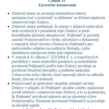
Článok IV
Záverečné ustanovenia
Zmluvné strany sa zaväzujú maximálnou mierou
spolupracovať a poskytnúť si súčinnosť za účelom naplnenia
ustanovení tejto Zmluvy.
Zmluvné strany prehlasujú, že zmeny v údajoch zmluvných
strán uvedených v preambule tejto Zmluvy si budú
bezodkladne písomne aktualizovať. Prijímateľ je povinný
zasielať Poskytovateľovi všetky informácie a dokumenty
o zmenách, ktoré súvisia s činnosťou Prijímateľa ako
oprávneného subjektu na realizáciu Dohody, s jeho
štatutárnym zástupcom alebo jeho registráciou.
V zmysle § 31 zákona č. 523/2004 Z. z. o rozpočtových
pravidlách v znení neskorších predpisov sa nedodržanie
povinností Prijímateľa podľa tejto Zmluvy považuje za
porušenie finančnej disciplíny a podlieha sankciám.
Ustanovenia tohto zákona, ktoré upravujú nárok na náhradu
škody, tým nie sú dotknuté.
Poskytovateľ je oprávnený okamžite odstúpiť od tejto
Zmluvy v prípade, že Prijímateľ závažne a/alebo opakovane
poruší niektoré z ustanovení tejto Zmluvy, a to za podmienky,
že Prijímateľ nevykoná nápravu ani po písomnej výzve
Poskytovateľa. Porušenie povinnosti Prijímateľa sa považuje
za závažné najmä: