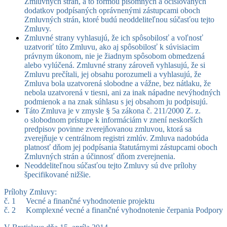
Zmluvných strán, a to formou písomných a očíslovaných
dodatkov podpísaných oprávnenými zástupcami oboch
Zmluvných strán, ktoré budú neoddeliteľnou súčasťou tejto
Zmluvy.
Zmluvné strany vyhlasujú, že ich spôsobilosť a voľnosť
uzatvoriť túto Zmluvu, ako aj spôsobilosť k súvisiacim
právnym úkonom, nie je žiadnym spôsobom obmedzená
alebo vylúčená. Zmluvné strany zároveň vyhlasujú, že si
Zmluvu prečítali, jej obsahu porozumeli a vyhlasujú, že
Zmluva bola uzatvorená slobodne a vážne, bez nátlaku, že
nebola uzatvorená v tiesni, ani za inak nápadne nevýhodných
podmienok a na znak súhlasu s jej obsahom ju podpisujú.
Táto Zmluva je v zmysle § 5a zákona č. 211/2000 Z. z.
o slobodnom prístupe k informáciám v znení neskorších
predpisov povinne zverejňovanou zmluvou, ktorá sa
zverejňuje v centrálnom registri zmlúv. Zmluva nadobúda
platnosť dňom jej podpísania štatutárnymi zástupcami oboch
Zmluvných strán a účinnosť dňom zverejnenia.
Neoddeliteľnou súčasťou tejto Zmluvy sú dve prílohy
špecifikované nižšie.
Prílohy Zmluvy:
č. 1 Vecné a finančné vyhodnotenie projektu
č. 2 Komplexné vecné a finančné vyhodnotenie čerpania Podpory