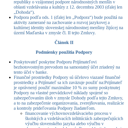
republiky o vzájomnej podpore národnostných menšín v
oblasti vzdelávania a kultúry z 12. decembra 2003 (ďalej len
„Dohoda“).
Podpora podľa ods. 1 (ďalej len „Podpora“) bude použitá na
aktivity zamerané na zachovanie a rozvoj jazykovej a
kultúrnej identity slovenskej národnostnej menšiny žijúcej na
území Maďarska v zmysle čl. II tejto Zmluvy.
Článok II
Podmienky použitia Podpory
Poskytovateľ poskytne Podporu Prijímateľovi
bezhotovostným prevodom na samostatný účet zriadený na
tento účel v banke.
Finančné prostriedky Podpory sú účelovo viazané finančné
prostriedky a Prijímateľ sa ich zaväzuje použiť na:
Prijímateľ
je oprávnený použiť maximálne 10 % zo sumy poskytnutej
Podpory na vlastné prevádzkové náklady spojené so
zabezpečovaním úloh v zmysle Dohody podľa tejto Zmluvy,
a to na zabezpečenie organizovania, zverejňovania, realizácie
a kontroly prideľovania Podpory žiadateľom.
financovanie výchovnovzdelávacieho procesu v
školských a vzdelávacích inštitúciách zabezpečujúcich
výučbu slovenského jazyka alebo výučbu v