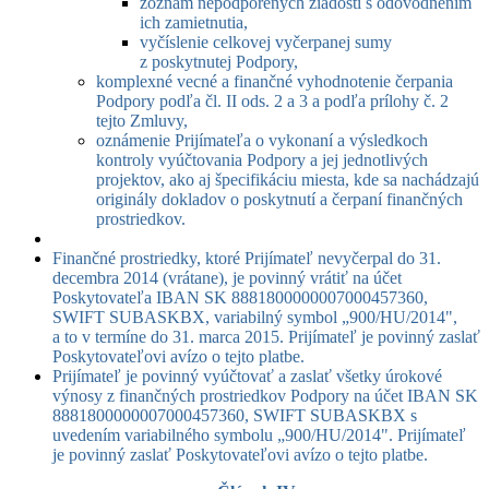
zoznam nepodporených žiadostí s odôvodnením
ich zamietnutia,
vyčíslenie celkovej vyčerpanej sumy
z poskytnutej Podpory,
komplexné vecné a finančné vyhodnotenie čerpania
Podpory podľa čl. II ods. 2 a 3 a podľa prílohy č. 2
tejto Zmluvy,
oznámenie Prijímateľa o vykonaní a výsledkoch
kontroly vyúčtovania Podpory a jej jednotlivých
projektov, ako aj špecifikáciu miesta, kde sa nachádzajú
originály dokladov o poskytnutí a čerpaní finančných
prostriedkov.
Finančné prostriedky, ktoré Prijímateľ nevyčerpal do 31.
decembra 2014 (vrátane), je povinný vrátiť na účet
Poskytovateľa IBAN SK 8881800000007000457360,
SWIFT SUBASKBX, variabilný symbol „900/HU/2014",
a to v termíne do 31. marca 2015. Prijímateľ je povinný zaslať
Poskytovateľovi avízo o tejto platbe.
Prijímateľ je povinný vyúčtovať a zaslať všetky úrokové
výnosy z finančných prostriedkov Podpory na účet IBAN SK
8881800000007000457360, SWIFT SUBASKBX s
uvedením variabilného symbolu „900/HU/2014". Prijímateľ
je povinný zaslať Poskytovateľovi avízo o tejto platbe.