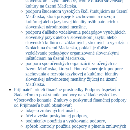
slovenskom jazyku alebo výučbu v oblasti slovenskej
kultúry na území Maďarska,
podporu študentom vysokých škôl študujúcim na území
Maďarska, ktorá prispeje k zachovaniu a rozvoju
kultúrnej alebo jazykovej identity osôb patriacich k
slovenskej národnostnej menšine,
podporu ďalšieho vzdelávania pedagógov vyučujúcich
slovenský jazyk alebo v slovenskom jazyku alebo
slovenskú kultúru na základných, stredných a vysokých
školách na území Maďarska, pokiaľ je ďalšie
vzdelávanie pedagógov organizované slovenskými
inštitúciami na území Maďarska,
podporu spoločenských organizácií založených na
území Maďarska, ktorých činnosť smeruje k podpore
zachovania a rozvoja jazykovej a kultúrnej identity
slovenskej národnostnej menšiny žijúcej na území
Maďarska.
Prijímateľ pridelí finančné prostriedky Podpory úspešným
žiadateľom o poskytnutie podpory na základe výsledkov
výberového konania. Zmluvy o poskytnutí finančnej podpory
od Prijímateľa budú obsahovať:
údaje o zmluvných stranách,
účel a výšku poskytnutej podpory,
podmienky použitia a vyúčtovania podpory,
spôsob kontroly použitia podpory a plnenia zmluvných