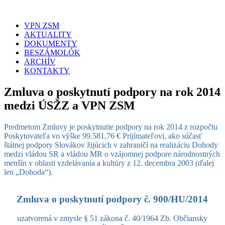
VPN ZSM
AKTUALITY
DOKUMENTY
BESZÁMOLÓK
ARCHÍV
KONTAKTY
Zmluva o poskytnutí podpory na rok 2014
medzi ÚSŽZ a VPN ZSM
Predmetom Zmluvy je poskytnutie podpory na rok 2014 z rozpočtu
Poskytovateľa vo výške 99.581,76 € Prijímateľovi, ako súčasť
štátnej podpory Slovákov žijúcich v zahraničí na realizáciu Dohody
medzi vládou SR a vládou MR o vzájomnej podpore národnostných
menšín v oblasti vzdelávania a kultúry z 12. decembra 2003 (ďalej
len „Dohoda“).
Zmluva o poskytnutí podpory č. 900/HU/2014
uzatvorená v zmysle § 51 zákona č. 40/1964 Zb. Občiansky