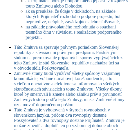
ak Prijímateľ použije Podporu alebo jej časť v rozpore s
touto Zmluvou alebo Dohodou,
ak sa preukáže, že údaje v dokladoch, na základe
ktorých Prijímateľ rozhodol o podpore projektu, boli
nepravdivé, neúplné, zavádzajúce alebo sfalšované,
na základe právoplatného rozhodnutia o spáchaní
trestného činu v súvislosti s realizáciou podporeného
projektu.
Táto Zmluva sa spravuje právnym poriadkom Slovenskej
republiky a súvisiacimi právnymi predpismi. Príslušným
súdom na prerokovanie prípadných sporov vyplývajúcich z
tejto Zmluvy je súd Slovenskej republiky nachádzajúci sa
v obvode sídla Poskytovateľa.
Zmluvné strany budú využívať všetky spôsoby vzájomnej
komunikácie, vrátane e-mailovej korešpondencie, a to
s cieľom operatívne a efektívne sa informovať o všetkých
skutočnostiach súvisiacich s touto Zmluvou. Všetky úkony,
ktoré by smerovali k zmene alebo zániku práv a povinností
Zmluvných strán podľa tejto Zmluvy, musia Zmluvné strany
oznamovať doporučenou poštou.
Táto Zmluva je vyhotovená v štyroch rovnopisoch v
slovenskom jazyku, pričom dva rovnopisy dostane
Poskytovateľ a dva rovnopisy dostane Prijímateľ. Zmluvu je
možné zmeniť a doplniť len po vzájomnej dohode oboch