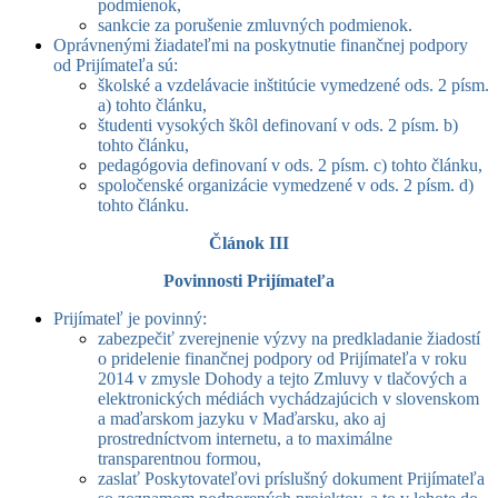
podmienok,
sankcie za porušenie zmluvných podmienok.
Oprávnenými žiadateľmi na poskytnutie finančnej podpory
od Prijímateľa sú:
školské a vzdelávacie inštitúcie vymedzené ods. 2 písm.
a) tohto článku,
študenti vysokých škôl definovaní v ods. 2 písm. b)
tohto článku,
pedagógovia definovaní v ods. 2 písm. c) tohto článku,
spoločenské organizácie vymedzené v ods. 2 písm. d)
tohto článku.
Článok III
Povinnosti Prijímateľa
Prijímateľ je povinný:
zabezpečiť zverejnenie výzvy na predkladanie žiadostí
o pridelenie finančnej podpory od Prijímateľa v roku
2014 v zmysle Dohody a tejto Zmluvy v tlačových a
elektronických médiách vychádzajúcich v slovenskom
a maďarskom jazyku v Maďarsku, ako aj
prostredníctvom internetu, a to maximálne
transparentnou formou,
zaslať Poskytovateľovi príslušný dokument Prijímateľa