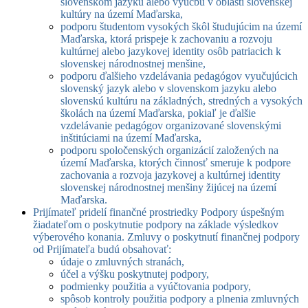
slovenskom jazyku alebo výučbu v oblasti slovenskej
kultúry na území Maďarska,
podporu študentom vysokých škôl študujúcim na území
Maďarska, ktorá prispeje k zachovaniu a rozvoju
kultúrnej alebo jazykovej identity osôb patriacich k
slovenskej národnostnej menšine,
podporu ďalšieho vzdelávania pedagógov vyučujúcich
slovenský jazyk alebo v slovenskom jazyku alebo
slovenskú kultúru na základných, stredných a vysokých
školách na území Maďarska, pokiaľ je ďalšie
vzdelávanie pedagógov organizované slovenskými
inštitúciami na území Maďarska,
podporu spoločenských organizácií založených na
území Maďarska, ktorých činnosť smeruje k podpore
zachovania a rozvoja jazykovej a kultúrnej identity
slovenskej národnostnej menšiny žijúcej na území
Maďarska.
Prijímateľ pridelí finančné prostriedky Podpory úspešným
žiadateľom o poskytnutie podpory na základe výsledkov
výberového konania. Zmluvy o poskytnutí finančnej podpory
od Prijímateľa budú obsahovať:
údaje o zmluvných stranách,
účel a výšku poskytnutej podpory,
podmienky použitia a vyúčtovania podpory,
spôsob kontroly použitia podpory a plnenia zmluvných