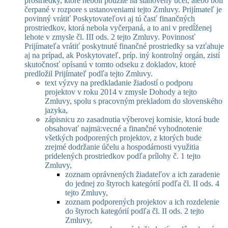
prostriedky, ktoré neboli použité na stanovený účel, alebo boli
čerpané v rozpore s ustanoveniami tejto Zmluvy. Prijímateľ je
povinný vrátiť Poskytovateľovi aj tú časť finančných
prostriedkov, ktorá nebola vyčerpaná, a to ani v predĺženej
lehote v zmysle čl. III ods. 2 tejto Zmluvy. Povinnosť
Prijímateľa vrátiť poskytnuté finančné prostriedky sa vzťahuje
aj na prípad, ak Poskytovateľ, príp. iný kontrolný orgán, zistí
skutočnosť opísanú v tomto odseku z dokladov, ktoré
predložil Prijímateľ podľa tejto Zmluvy.
text výzvy na predkladanie žiadostí o podporu
projektov v roku 2014 v zmysle Dohody a tejto
Zmluvy, spolu s pracovným prekladom do slovenského
jazyka,
zápisnicu zo zasadnutia výberovej komisie, ktorá bude
obsahovať najmä:
vecné a finančné vyhodnotenie
všetkých podporených projektov, z ktorých bude
zrejmé dodržanie účelu a hospodárnosti využitia
pridelených prostriedkov podľa prílohy č. 1 tejto
Zmluvy,
zoznam oprávnených žiadateľov a ich zaradenie
do jednej zo štyroch kategórií podľa čl. II ods. 4
tejto Zmluvy,
zoznam podporených projektov a ich rozdelenie
do štyroch kategórií podľa čl. II ods. 2 tejto
Zmluvy,