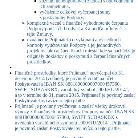
zoznam nepodporených žiadostí s odôvodnením
ich zamietnutia,
vyčíslenie celkovej vyčerpanej sumy
z poskytnutej Podpory,
komplexné vecné a finančné vyhodnotenie čerpania
Podpory podľa čl. II ods. 2 a 3 a podľa prílohy č. 2
tejto Zmluvy,
oznámenie Prijímateľa o vykonaní a výsledkoch
kontroly vyúčtovania Podpory a jej jednotlivých
projektov, ako aj špecifikáciu miesta, kde sa nachádzajú
originály dokladov o poskytnutí a čerpaní finančných
prostriedkov.
Finančné prostriedky, ktoré Prijímateľ nevyčerpal do 31.
decembra 2014 (vrátane), je povinný vrátiť na účet
Poskytovateľa IBAN SK 8881800000007000457360,
SWIFT SUBASKBX, variabilný symbol „900/HU/2014",
a to v termíne do 31. marca 2015. Prijímateľ je povinný zaslať
Poskytovateľovi avízo o tejto platbe.
Prijímateľ je povinný vyúčtovať a zaslať všetky úrokové
výnosy z finančných prostriedkov Podpory na účet IBAN SK
8881800000007000457360, SWIFT SUBASKBX s
uvedením variabilného symbolu „900/HU/2014". Prijímateľ
je povinný zaslať Poskytovateľovi avízo o tejto platbe.