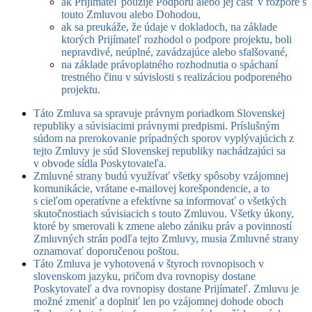
ak Prijímateľ použije Podporu alebo jej časť v rozpore s
touto Zmluvou alebo Dohodou,
ak sa preukáže, že údaje v dokladoch, na základe
ktorých Prijímateľ rozhodol o podpore projektu, boli
nepravdivé, neúplné, zavádzajúce alebo sfalšované,
na základe právoplatného rozhodnutia o spáchaní
trestného činu v súvislosti s realizáciou podporeného
projektu.
Táto Zmluva sa spravuje právnym poriadkom Slovenskej
republiky a súvisiacimi právnymi predpismi. Príslušným
súdom na prerokovanie prípadných sporov vyplývajúcich z
tejto Zmluvy je súd Slovenskej republiky nachádzajúci sa
v obvode sídla Poskytovateľa.
Zmluvné strany budú využívať všetky spôsoby vzájomnej
komunikácie, vrátane e-mailovej korešpondencie, a to
s cieľom operatívne a efektívne sa informovať o všetkých
skutočnostiach súvisiacich s touto Zmluvou. Všetky úkony,
ktoré by smerovali k zmene alebo zániku práv a povinností
Zmluvných strán podľa tejto Zmluvy, musia Zmluvné strany
oznamovať doporučenou poštou.
Táto Zmluva je vyhotovená v štyroch rovnopisoch v
slovenskom jazyku, pričom dva rovnopisy dostane
Poskytovateľ a dva rovnopisy dostane Prijímateľ. Zmluvu je
možné zmeniť a doplniť len po vzájomnej dohode oboch