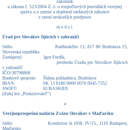
zákonník
a zákona č. 523/2004 Z. z. o rozpočtových pravidlách verejnej
správy a o zmene a doplnení niektorých zákonov
v znení neskorších predpisov
medzi
Úrad pre Slovákov žijúcich v zahraničí
Sídlo: Radlinského 13, 817 80 Bratislava 15,
Slovenská republika
Zastúpený: Igor Furdík,
predseda Úradu pre Slovákov žijúcich
v zahraničí
IČO:30798868
Bankové spojenie: Štátna pokladnica, Bratislava
IBAN: SK 13 8180 0000 0070 0045 7352
SWIFT: SUBASKBX
(ďalej len „Poskytovateľ“)
a
Verejnoprospešná nadácia Zväzu Slovákov v Maďarsku
Sídlo: Kondorosi út 10/B. IV/15., 1116 Budapest,
Maďarsko