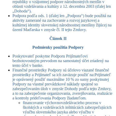
republiky o vzájomnej podpore národnostných menšín v
oblasti vzdelávania a kultúry z 12. decembra 2003 (ďalej len
„Dohoda“).
Podpora podľa ods. 1 (ďalej len „Podpora“) bude použitá na
aktivity zamerané na zachovanie a rozvoj jazykovej a
kultúrnej identity slovenskej národnostnej menšiny žijúcej na
území Maďarska v zmysle čl. II tejto Zmluvy.
Článok II
Podmienky použitia Podpory
Poskytovateľ poskytne Podporu Prijímateľovi
bezhotovostným prevodom na samostatný účet zriadený na
tento účel v banke.
Finančné prostriedky Podpory sú účelovo viazané finančné
prostriedky a Prijímateľ sa ich zaväzuje použiť na:
Prijímateľ
je oprávnený použiť maximálne 10 % zo sumy poskytnutej
Podpory na vlastné prevádzkové náklady spojené so
zabezpečovaním úloh v zmysle Dohody podľa tejto Zmluvy,
a to na zabezpečenie organizovania, zverejňovania, realizácie
a kontroly prideľovania Podpory žiadateľom.
financovanie výchovnovzdelávacieho procesu v
školských a vzdelávacích inštitúciách zabezpečujúcich
výučbu slovenského jazyka alebo výučbu v