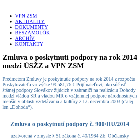
VPN ZSM
AKTUALITY
DOKUMENTY
BESZÁMOLÓK
ARCHÍV
KONTAKTY
Zmluva o poskytnutí podpory na rok 2014
medzi ÚSŽZ a VPN ZSM
Predmetom Zmluvy je poskytnutie podpory na rok 2014 z rozpočtu
Poskytovateľa vo výške 99.581,76 € Prijímateľovi, ako súčasť
štátnej podpory Slovákov žijúcich v zahraničí na realizáciu Dohody
medzi vládou SR a vládou MR o vzájomnej podpore národnostných
menšín v oblasti vzdelávania a kultúry z 12. decembra 2003 (ďalej
len „Dohoda“).
Zmluva o poskytnutí podpory č. 900/HU/2014
uzatvorená v zmysle § 51 zákona č. 40/1964 Zb. Občiansky