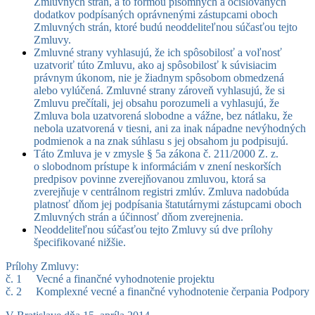
Zmluvných strán, a to formou písomných a očíslovaných
dodatkov podpísaných oprávnenými zástupcami oboch
Zmluvných strán, ktoré budú neoddeliteľnou súčasťou tejto
Zmluvy.
Zmluvné strany vyhlasujú, že ich spôsobilosť a voľnosť
uzatvoriť túto Zmluvu, ako aj spôsobilosť k súvisiacim
právnym úkonom, nie je žiadnym spôsobom obmedzená
alebo vylúčená. Zmluvné strany zároveň vyhlasujú, že si
Zmluvu prečítali, jej obsahu porozumeli a vyhlasujú, že
Zmluva bola uzatvorená slobodne a vážne, bez nátlaku, že
nebola uzatvorená v tiesni, ani za inak nápadne nevýhodných
podmienok a na znak súhlasu s jej obsahom ju podpisujú.
Táto Zmluva je v zmysle § 5a zákona č. 211/2000 Z. z.
o slobodnom prístupe k informáciám v znení neskorších
predpisov povinne zverejňovanou zmluvou, ktorá sa
zverejňuje v centrálnom registri zmlúv. Zmluva nadobúda
platnosť dňom jej podpísania štatutárnymi zástupcami oboch
Zmluvných strán a účinnosť dňom zverejnenia.
Neoddeliteľnou súčasťou tejto Zmluvy sú dve prílohy
špecifikované nižšie.
Prílohy Zmluvy:
č. 1 Vecné a finančné vyhodnotenie projektu
č. 2 Komplexné vecné a finančné vyhodnotenie čerpania Podpory