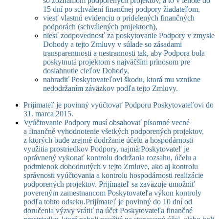
so zoznamom podporených projektov, a to v lehote do
15 dní po schválení finančnej podpory žiadateľom,
viesť vlastnú evidenciu o pridelených finančných
podporách (schválených projektoch),
niesť zodpovednosť za poskytovanie Podpory v zmysle
Dohody a tejto Zmluvy v súlade so zásadami
transparentnosti a nestrannosti tak, aby Podpora bola
poskytnutá projektom s najväčším prínosom pre
dosiahnutie cieľov Dohody,
nahradiť Poskytovateľovi škodu, ktorá mu vznikne
nedodržaním záväzkov podľa tejto Zmluvy.
Prijímateľ je povinný vyúčtovať Podporu Poskytovateľovi do
31. marca 2015.
Vyúčtovanie Podpory musí obsahovať písomné vecné
a finančné vyhodnotenie všetkých podporených projektov,
z ktorých bude zrejmé dodržanie účelu a hospodárnosti
využitia prostriedkov Podpory, najmä:Poskytovateľ je
oprávnený vykonať kontrolu dodržania rozsahu, účelu a
podmienok dohodnutých v tejto Zmluve, ako aj kontrolu
správnosti vyúčtovania a kontrolu hospodárnosti realizácie
podporených projektov. Prijímateľ sa zaväzuje umožniť
povereným zamestnancom Poskytovateľa výkon kontroly
podľa tohto odseku.
Prijímateľ je povinný do 10 dní od
doručenia výzvy vrátiť na účet Poskytovateľa finančné