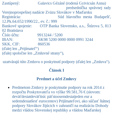
Zastúpený: Galavics Gézáné (rodená Gyivicsán Anna)
predsedníčka správnej rady
Verejnoprospešnej nadácie Zväzu Slovákov v Maďarsku
Registrácia: Súd hlavného mesta Budapešť,
12.Pk.64.652/1990/22., ev. č.: 999
Bankové spojenie: OTP Banka Slovensko, a.s., Štúrova 5, 813
02 Bratislava
Číslo účtu: 9913244 / 5200
IBAN: SK98 5200 0000 0000 0991 3244
SKK, CIF: 860536
(ďalej len „Prijímateľ“)
(ďalej spoločne len „Zmluvné strany“),
uzatvárajú túto Zmluvu o poskytnutí podpory (ďalej len „Zmluva“).
Článok I
Predmet a účel Zmluvy
Predmetom Zmluvy je poskytnutie podpory na rok 2014 z
rozpočtu Poskytovateľa vo výške 99.581,76 € (slovom:
deväťdesiatdeväťtisíc päťstoosemdesiatjeden eur a
sedemdesiatšesť eurocentov) Prijímateľovi, ako súčasť štátnej
podpory Slovákov žijúcich v zahraničí na realizáciu Dohody
medzi vládou Slovenskej republiky a vládou Maďarskej