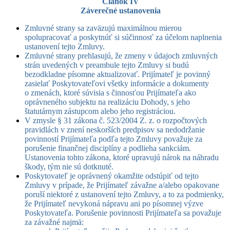
Článok IV
Záverečné ustanovenia
Zmluvné strany sa zaväzujú maximálnou mierou
spolupracovať a poskytnúť si súčinnosť za účelom naplnenia
ustanovení tejto Zmluvy.
Zmluvné strany prehlasujú, že zmeny v údajoch zmluvných
strán uvedených v preambule tejto Zmluvy si budú
bezodkladne písomne aktualizovať. Prijímateľ je povinný
zasielať Poskytovateľovi všetky informácie a dokumenty
o zmenách, ktoré súvisia s činnosťou Prijímateľa ako
oprávneného subjektu na realizáciu Dohody, s jeho
štatutárnym zástupcom alebo jeho registráciou.
V zmysle § 31 zákona č. 523/2004 Z. z. o rozpočtových
pravidlách v znení neskorších predpisov sa nedodržanie
povinností Prijímateľa podľa tejto Zmluvy považuje za
porušenie finančnej disciplíny a podlieha sankciám.
Ustanovenia tohto zákona, ktoré upravujú nárok na náhradu
škody, tým nie sú dotknuté.
Poskytovateľ je oprávnený okamžite odstúpiť od tejto
Zmluvy v prípade, že Prijímateľ závažne a/alebo opakovane
poruší niektoré z ustanovení tejto Zmluvy, a to za podmienky,
že Prijímateľ nevykoná nápravu ani po písomnej výzve
Poskytovateľa. Porušenie povinnosti Prijímateľa sa považuje
za závažné najmä: