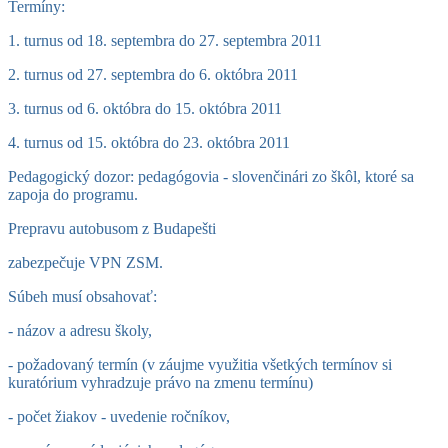
Termíny:
1. turnus od 18. septembra do 27. septembra 2011
2. turnus od 27. septembra do 6. októbra 2011
3. turnus od 6. októbra do 15. októbra 2011
4. turnus od 15. októbra do 23. októbra 2011
Pedagogický dozor: pedagógovia - slovenčinári zo škôl, ktoré sa
zapoja do programu.
Prepravu autobusom z Budapešti
zabezpečuje VPN ZSM.
Súbeh musí obsahovať:
- názov a adresu školy,
- požadovaný termín (v záujme využitia všetkých termínov si
kuratórium vyhradzuje právo na zmenu termínu)
- počet žiakov - uvedenie ročníkov,