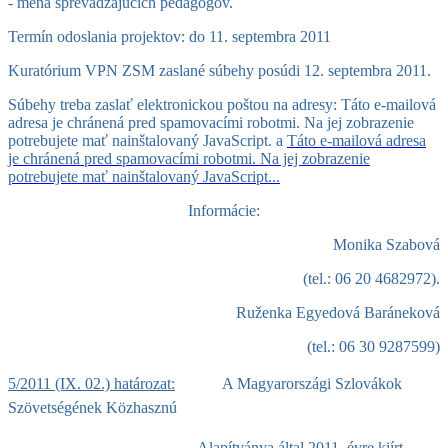
- mená sprevádzajúcich pedagógov.
Termín odoslania projektov: do 11. septembra 2011
Kuratórium VPN ZSM zaslané súbehy posúdi 12. septembra 2011.
Súbehy treba zaslať elektronickou poštou na adresy:
Táto e-mailová
adresa je chránená pred spamovacími robotmi. Na jej zobrazenie
potrebujete mať nainštalovaný JavaScript.
a
Táto e-mailová adresa
je chránená pred spamovacími robotmi. Na jej zobrazenie
potrebujete mať nainštalovaný JavaScript.
..
Informácie:
Monika Szabová
(tel.: 06 20 4682972).
Ruženka Egyedová Baráneková
(tel.: 06 30 9287599)
5/2011 (IX. 02.) határozat:
A Magyarországi Szlovákok
Szövetségének Közhasznú
Alapítványa által 2011. évre kiírt