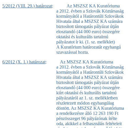
5/2012 (VIII. 29.) határozat
: Az MSZSZ KA Kuratóriuma
a 2012. évben a Szlovák Köztársaság
kormányától a Határontúli Szlovákok
Hivatala által a MSZSZ KA számára
biztosított támogatás pályázat útján
elosztandó (44 000 euro) összegére
oktatási és kulturális tartalmú
pályázatot ír ki. (1. sz. melléklet)
A Kuratórium határozatát egyhangú
szavazással hozta.
6/2012 (X. 1.) határozat
: Az MSZSZ KA Kuratóriuma
a 2012. évben a Szlovák Köztársaság
kormányától a Határontúli Szlovákok
Hivatala által a MSZSZ KA számára
biztosított támogatás pályázat útján
elosztandó (44 000 euro) összegére
kiírt oktatási és kulturális tartalmú
pályázatáról az 1. sz. mellékletben
részletezett módon egyhangúlag
döntött. Az MSZSZ KA Kuratóriuma
a rendelkezésre álló 12 263 190 Ft
pénzösszeget 96 pályázónak ítélte
oda, akikkel a felhasználás feltételeit