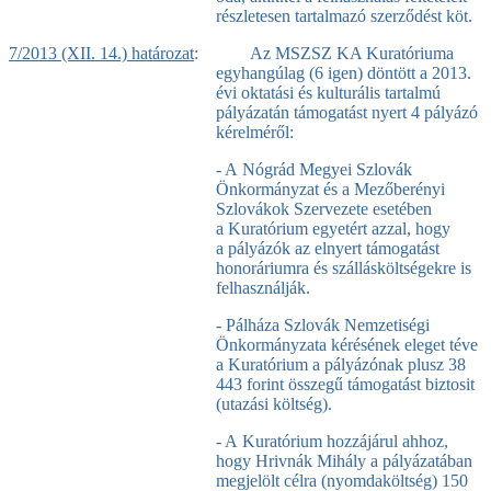
részletesen tartalmazó szerződést köt.
7/2013 (XII. 14.) határozat
: Az MSZSZ KA Kuratóriuma
egyhangúlag (6 igen) döntött a 2013.
évi oktatási és kulturális tartalmú
pályázatán támogatást nyert 4 pályázó
kérelméről:
- A Nógrád Megyei Szlovák
Önkormányzat és a Mezőberényi
Szlovákok Szervezete esetében
a Kuratórium egyetért azzal, hogy
a pályázók az elnyert támogatást
honoráriumra és szállásköltségekre is
felhasználják.
- Pálháza Szlovák Nemzetiségi
Önkormányzata kérésének eleget téve
a Kuratórium a pályázónak plusz 38
443 forint összegű támogatást biztosit
(utazási költség).
- A Kuratórium hozzájárul ahhoz,
hogy Hrivnák Mihály a pályázatában
megjelölt célra (nyomdaköltség) 150