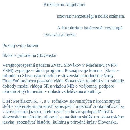
Közhasznú Alapítvány
szlovák nemzetiségi iskolák számára.
A Kuratórium határozatát egyhangú
szavazással hozta.
Poznaj svoje korene
Škola v prírode na Slovensku
Verejnoprospešná nadácia Zväzu Slovákov v Maďarsku (VPN
ZSM) vypisuje v rámci programu Poznaj svoje korene - Škola v
prírode na Slovensku súbeh pre slovenské národnostné školy.
Finančnú podporu poskytla vláda Slovenskej republiky na základe
dohody medzi vládou SR a vládou MR o vzájomnej podpore
národnostných menšín v oblasti vzdelávania a kultúry.
Cieľ: Pre žiakov 6., 7. a 8. ročníkov slovenských národnostných
škôl v slovenskom prostredí zabezpečiť možnosť zdokonaľovať sa
v slovenskom jazyku; prehlbovať si citovú spolupatričnosť k
slovenskému národu; pripraviť sa na štátnu skúšku zo slovenského
jazyka; spoznávať históriu, kultúru a prírodné krásy Slovenska.