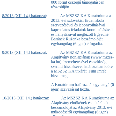
000 forint összegű támogatásban
részesüljön.
8/2013 (XII. 14.) határozat
: Az MSZSZ KA Kuratóriuma a
2013. évi szlovákiai Erdei iskola
szervezésével és lebonyolításával
kapcsolatos feladatok koordinálásával
és irányításával megbízott Egyedné
Baránek Ruženka beszámolóját
egyhangúlag (6 igen) elfogadta.
9/2013 (XII. 14.) határozat
: Az MSZSZ KA Kuratóriuma az
Alapítvány honlapjának (www.mszsz-
ka.hu) üzemeltetésével és szükség
szerinti frissítésével határozatlan időre
a MSZSZ KA titkárát, Fuhl Imrét
bízza meg.
A Kuratórium határozatát egyhangú (6
igen) szavazással hozta.
10/2013 (XII. 14.) határozat
: Az MSZSZ KA Kuratóriuma az
Alapítvány elnökének és titkárának
beszámolóját az Alapítvány 2013. évi
működéséről egyhangúlag (6 igen)