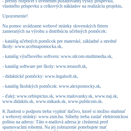
- presný rozpočet s uvedením požadovanej výšky príspevku,
vlastného príspevku a celkových nákladov na realizáciu projektu,
Upozornenie!
Na pomoc uvádzame webové stránky slovenských firiem
zameraných na výrobu a distribúciu učebných pomôcok:
- katalóg učebných pomôcok pre materské, základné a stredné
školy: www.ucebnapomocka.sk,
- katalóg výučbového softveru: www.silcom-multimedia.sk,
- katalóg software pre školy: www.terasoft.sk,
- didaktické pomôcky: www.legalsoft.sk,
- katalóg školských pomôcok: www.alexpomocky.sk,
- ďalej: www.orbispictus.sk, www.malovanky.sk, www.naj.sk,
www.didaktis.sk, www.mikask.sk, www.publicom.sk.
K žiadosti o podporu treba vyplniť tlačivo, ktoré si možno stiahnuť
z webovej stránky: www.zsm.hu. Súbehy treba zaslať elektronickou
poštou na adresy:
Táto e-mailová adresa je chránená pred
spamovacími robotmi. Na jej zobrazenie potrebujete mať