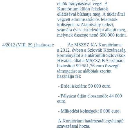
elnök irányításával végzi. A
Kuratórium külön feladatok
ellátásával bízhatja meg. A titkár által
végzett adminisztrációs feladatok
költségeit az Alapítvány fedezi,
számára éves tiszteletdíjat állapít meg,
melynek összege nettó 600.000 forint.
4/2012 (VIII. 29.) határozat
: Az MSZSZ KA Kuratóriuma
a 2012. évben a Szlovák Köztársaság
kormányától a Határontúli Szlovákok
Hivatala által a MSZSZ KA számára
biztosított 99 581,76 euro összegű
támogatást az alábbiak szerint
használja fel:
- Erdei iskolára: 50 000 euro,
- Pályázat útján elosztandó: 44 000
euro,
- Működési költségek: 6 000 euro.
A Kuratórium határozatát egyhangú
szavazással hozta.