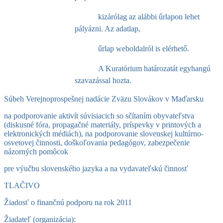
kizárólag az alábbi űrlapon lehet
pályázni. Az adatlap,
űrlap weboldalról is elérhető.
A Kuratórium határozatát egyhangú
szavazással hozta.
Súbeh Verejnoprospešnej nadácie Zväzu Slovákov v Maďarsku
na podporovanie aktivít súvisiacich so sčítaním obyvateľstva
(diskusné fóra, propagačné materiály, príspevky v printových a
elektronických médiách), na podporovanie slovenskej kultúrno-
osvetovej činnosti, doškoľovania pedagógov, zabezpečenie
názorných pomôcok
pre výučbu slovenského jazyka a na vydavateľskú činnosť
TLAČIVO
Žiadosť o finančnú podporu na rok 2011
Žiadateľ (organizácia):