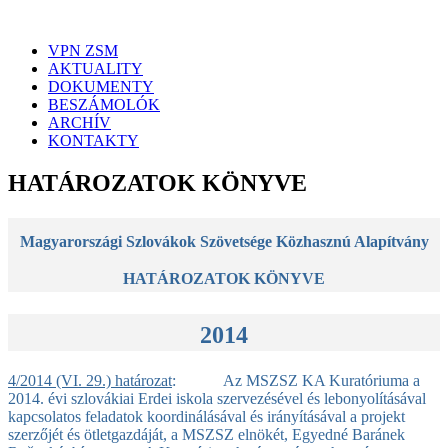
VPN ZSM
AKTUALITY
DOKUMENTY
BESZÁMOLÓK
ARCHÍV
KONTAKTY
HATÁROZATOK KÖNYVE
Magyarországi Szlovákok Szövetsége Közhasznú Alapítvány
HATÁROZATOK KÖNYVE
2014
4/2014 (VI. 29.) határozat
: Az MSZSZ KA Kuratóriuma a
2014. évi szlovákiai Erdei iskola szervezésével és lebonyolításával
kapcsolatos feladatok koordinálásával és irányításával a projekt
szerzőjét és ötletgazdáját, a MSZSZ elnökét, Egyedné Baránek