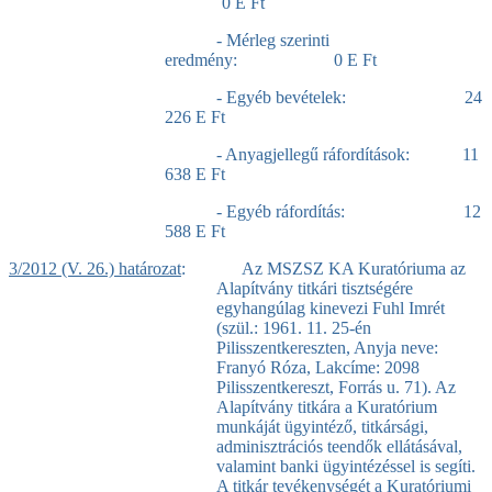
0 E Ft
- Mérleg szerinti
eredmény: 0 E Ft
- Egyéb bevételek: 24
226 E Ft
- Anyagjellegű ráfordítások: 11
638 E Ft
- Egyéb ráfordítás: 12
588 E Ft
3/2012 (V. 26.) határozat
: Az MSZSZ KA Kuratóriuma az
Alapítvány titkári tisztségére
egyhangúlag kinevezi Fuhl Imrét
(szül.: 1961. 11. 25-én
Pilisszentkereszten, Anyja neve:
Franyó Róza, Lakcíme: 2098
Pilisszentkereszt, Forrás u. 71). Az
Alapítvány titkára a Kuratórium
munkáját ügyintéző, titkársági,
adminisztrációs teendők ellátásával,
valamint banki ügyintézéssel is segíti.
A titkár tevékenységét a Kuratóriumi