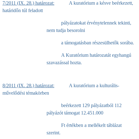
7/2011 (IX. 28.) határozat:
A kuratórium a késve beérkezett,
határidőn túl feladott
pályázatokat érvénytelennek tekinti,
nem tudja besorolni
a támogatásban részesülhetők sorába.
A Kuratórium határozatát egyhangú
szavazással hozta.
8/2011 (IX. 28.) határozat:
A kuratórium a kulturális-
művelődési témakörben
beérkezett 129 pályázatból 112
pályázót támogat 12.451.000
Ft értékben a mellékelt táblázat
szerint.