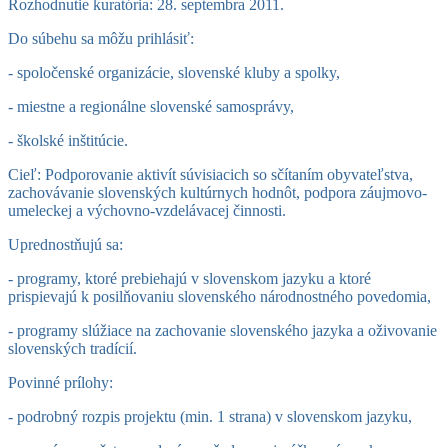
Rozhodnutie kuratória: 28. septembra 2011.
Do súbehu sa môžu prihlásiť:
- spoločenské organizácie, slovenské kluby a spolky,
- miestne a regionálne slovenské samosprávy,
- školské inštitúcie.
Cieľ: Podporovanie aktivít súvisiacich so sčítaním obyvateľstva,
zachovávanie slovenských kultúrnych hodnôt, podpora záujmovo-
umeleckej a výchovno-vzdelávacej činnosti.
Uprednostňujú sa:
- programy, ktoré prebiehajú v slovenskom jazyku a ktoré
prispievajú k posilňovaniu slovenského národnostného povedomia,
- programy slúžiace na zachovanie slovenského jazyka a oživovanie
slovenských tradícií.
Povinné prílohy:
- podrobný rozpis projektu (min. 1 strana) v slovenskom jazyku,