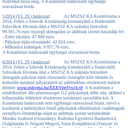
Ruženkát bízza meg.
A Kuratórium határozatát egyhangú
szavazással hozta.
5/2014 (VI. 29.) határozat
: Az MSZSZ KA Kuratóriuma a
2014. évben a Szlovák Köztársaság kormányától a Határontúli
Szlovákok Hivatala által a MSZSZ KA számára biztosított
99.581,76 euro összegű támogatást az alábbiak szerint használja fel:
- Erdei iskolára: 47 000 euro,
- Pályázat útján elosztandó: 42 624 euro,
- Működési költségek: 9 957,76 euro.
A Kuratórium határozatát egyhangú szavazással hozta.
6/2014 (VI. 29.) határozat
: Az MSZSZ KA Kuratóriuma a
2014. évben a Szlovák Köztársaság kormányától a Határontúli
Szlovákok Hivatala által a MSZSZ KA számára biztosított
támogatás pályázat útján elosztandó összegére kiírt oktatási és
kulturális tartalmú pályázatáról az alábbiakban részletezett módon
döntött:
www.oslovma.hu/XXX/VpnVys14.rtf
A Kuratórium a
rendelkezésre álló pénzösszeget 112 pályázónak ítélte oda, akikkel a
felhasználás feltételeit részletesen tartalmazó szerződést köt. A
Kuratórium határozatát nem egyhangú szavazással hozta, mivel a
kurátorok a lakhelyüket érintő pályázatok elbírálásánál családtagjaik
személyes érintettsége miatt az alábbiak szerint tartózkodtak:
Monika Szabová (Oroszlány), Ruženka Egyedová Baráneková
(Salgótarján és Nógrád Megye), Anna Komjáthiová (Vanyarc és