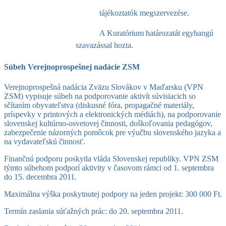
tájékoztatók megszervezése.
A Kuratórium határozatát egyhangú
szavazással hozta.
Súbeh Verejnoprospešnej nadácie ZSM
Verejnoprospešná nadácia Zväzu Slovákov v Maďarsku (VPN
ZSM) vypisuje súbeh na podporovanie aktivít súvisiacich so
sčítaním obyvateľstva (diskusné fóra, propagačné materiály,
príspevky v printových a elektronických médiách), na podporovanie
slovenskej kultúrno-osvetovej činnosti, doškoľovania pedagógov,
zabezpečenie názorných pomôcok pre výučbu slovenského jazyka a
na vydavateľskú činnosť.
Finančnú podporu poskytla vláda Slovenskej republiky. VPN ZSM
týmto súbehom podporí aktivity v časovom rámci od 1. septembra
do 15. decembra 2011.
Maximálna výška poskytnutej podpory na jeden projekt: 300 000 Ft.
Termín zaslania súťažných prác: do 20. septembra 2011.