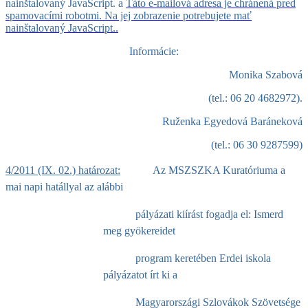
nainštalovaný JavaScript.
a
Táto e-mailová adresa je chránená pred
spamovacími robotmi. Na jej zobrazenie potrebujete mať
nainštalovaný JavaScript.
.
Informácie:
Monika Szabová
(tel.: 06 20 4682972).
Ruženka Egyedová Baráneková
(tel.: 06 30 9287599)
4/2011 (IX. 02.) határozat:
Az MSZSZKA Kuratóriuma a
mai napi hatállyal az alábbi
pályázati kiírást fogadja el: Ismerd
meg gyökereidet
program keretében Erdei iskola
pályázatot írt ki a
Magyarországi Szlovákok Szövetsége