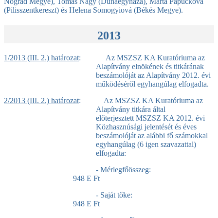
Nógrád Megye), Tomáš Nagy (Dunaegyháza), Marta Papučková
(Pilisszentkereszt) és Helena Somogyiová (Békés Megye).
2013
1/2013 (III. 2.) határozat
: Az MSZSZ KA Kuratóriuma az
Alapítvány elnökének és titkárának
beszámolóját az Alapítvány 2012. évi
működéséről egyhangúlag elfogadta.
2/2013 (III. 2.) határozat
: Az MSZSZ KA Kuratóriuma az
Alapítvány titkára által
előterjesztett MSZSZ KA 2012. évi
Közhasznúsági jelentését és éves
beszámolóját az alábbi fő számokkal
egyhangúlag (6 igen szavazattal)
elfogadta:
- Mérlegfőösszeg:
948 E Ft
- Saját tőke:
948 E Ft