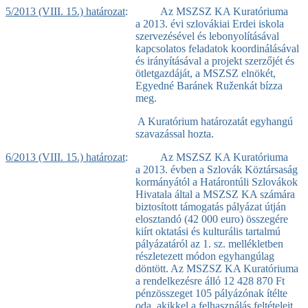
5/2013 (VIII. 15.) határozat
: Az MSZSZ KA Kuratóriuma
a 2013. évi szlovákiai Erdei iskola
szervezésével és lebonyolításával
kapcsolatos feladatok koordinálásával
és irányításával a projekt szerzőjét és
ötletgazdáját, a MSZSZ elnökét,
Egyedné Baránek Ruženkát bízza
meg.
A Kuratórium határozatát egyhangú
szavazással hozta.
6/2013 (VIII. 15.) határozat
: Az MSZSZ KA Kuratóriuma
a 2013. évben a Szlovák Köztársaság
kormányától a Határontúli Szlovákok
Hivatala által a MSZSZ KA számára
biztosított támogatás pályázat útján
elosztandó (42 000 euro) összegére
kiírt oktatási és kulturális tartalmú
pályázatáról az 1. sz. mellékletben
részletezett módon egyhangúlag
döntött. Az MSZSZ KA Kuratóriuma
a rendelkezésre álló 12 428 870 Ft
pénzösszeget 105 pályázónak ítélte
oda, akikkel a felhasználás feltételeit