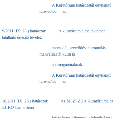
A Kuratórium határozatát egyhangú
szavazással hozta.
9/2011 (IX. 28.) határozat:
A kuratórium a mellékletben
található értesítő levelet,
szerződét, szerződési elszámolás
magyarázatát küldi ki
a támogatottaknak.
A Kuratórium határozatát egyhangú
szavazással hozta.
10/2011 (IX. 28.) határozat:
Az MSZSZKA Kuratóriuma az
EURO-ban történő
készpénzes kifizetést is lehetővé teszi