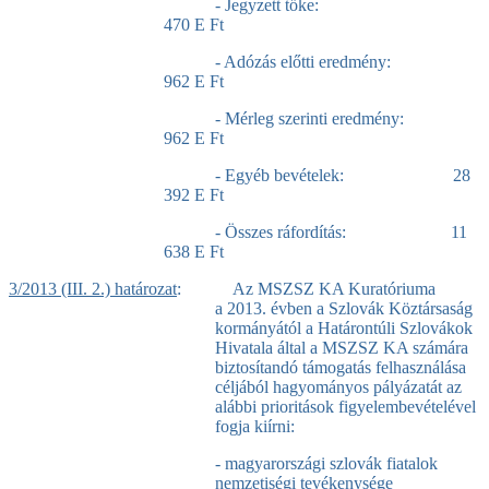
- Jegyzett tőke:
470 E Ft
- Adózás előtti eredmény:
962 E Ft
- Mérleg szerinti eredmény:
962 E Ft
- Egyéb bevételek: 28
392 E Ft
- Összes ráfordítás: 11
638 E Ft
3/2013 (III. 2.) határozat
: Az MSZSZ KA Kuratóriuma
a 2013. évben a Szlovák Köztársaság
kormányától a Határontúli Szlovákok
Hivatala által a MSZSZ KA számára
biztosítandó támogatás felhasználása
céljából hagyományos pályázatát az
alábbi prioritások figyelembevételével
fogja kiírni:
- magyarországi szlovák fiatalok
nemzetiségi tevékenysége