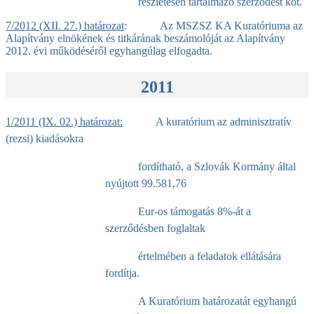
részletesen tartalmazó szerződést köt.
7/2012 (XII. 27.) határozat
: Az MSZSZ KA Kuratóriuma az
Alapítvány elnökének és titkárának beszámolóját az Alapítvány
2012. évi működéséről egyhangúlag elfogadta.
2011
1/2011 (IX. 02.) határozat:
A kuratórium az adminisztratív
(rezsi) kiadásokra
fordítható, a Szlovák Kormány által
nyújtott 99.581,76
Eur-os támogatás 8%-át a
szerződésben foglaltak
értelmében a feladatok ellátására
fordítja.
A Kuratórium határozatát egyhangú