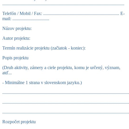
..........................................................................................................
Telefón / Mobil / Fax: .................................................................. E-
mail: ................................
Názov projektu:
Autor projektu:
Termín realizácie projektu (začiatok - koniec):
Popis projektu
(Druh aktivity, zámery a ciele projektu, komu je určený, význam,
atď...
- Minimálne 1 strana v slovenskom jazyku.)
.............................................................................................................
.............................................................................................................
.............................................................................................................
Rozpočet projektu