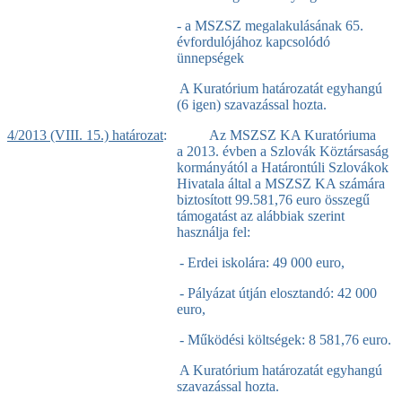
- a MSZSZ megalakulásának 65.
évfordulójához kapcsolódó
ünnepségek
A Kuratórium határozatát egyhangú
(6 igen) szavazással hozta.
4/2013 (VIII. 15.) határozat
: Az MSZSZ KA Kuratóriuma
a 2013. évben a Szlovák Köztársaság
kormányától a Határontúli Szlovákok
Hivatala által a MSZSZ KA számára
biztosított 99.581,76 euro összegű
támogatást az alábbiak szerint
használja fel:
- Erdei iskolára: 49 000 euro,
- Pályázat útján elosztandó: 42 000
euro,
- Működési költségek: 8 581,76 euro.
A Kuratórium határozatát egyhangú
szavazással hozta.