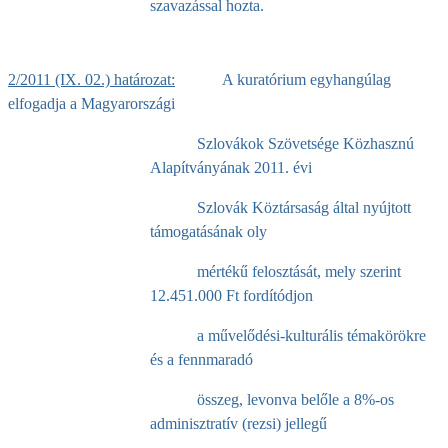
szavazással hozta.
2/2011 (IX. 02.) határozat:
A kuratórium egyhangúlag
elfogadja a Magyarországi
Szlovákok Szövetsége Közhasznú
Alapítványának 2011. évi
Szlovák Köztársaság által nyújtott
támogatásának oly
mértékű felosztását, mely szerint
12.451.000 Ft fordítódjon
a művelődési-kulturális témakörökre
és a fennmaradó
összeg, levonva belőle a 8%-os
adminisztratív (rezsi) jellegű