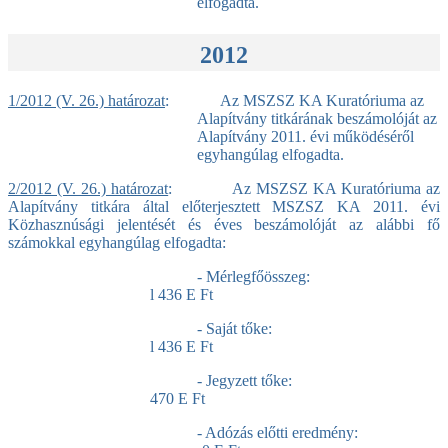
elfogadta.
2012
1/2012 (V. 26.) határozat
: Az MSZSZ KA Kuratóriuma az
Alapítvány titkárának beszámolóját az
Alapítvány 2011. évi működéséről
egyhangúlag elfogadta.
2/2012 (V. 26.) határozat
: Az MSZSZ KA Kuratóriuma az
Alapítvány titkára által
előterjesztett MSZSZ KA 2011. évi
Közhasznúsági jelentését
és éves beszámolóját az alábbi fő
számokkal egyhangúlag
elfogadta:
- Mérlegfőösszeg:
l 436 E Ft
- Saját tőke:
l 436 E Ft
- Jegyzett tőke:
470 E Ft
- Adózás előtti eredmény: