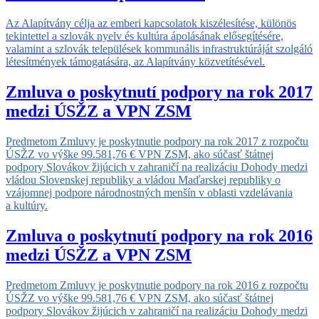
Az Alapítvány célja az emberi kapcsolatok kiszélesítése, különös
tekintettel a szlovák nyelv és kultúra ápolásának elősegítésére,
valamint a szlovák települések kommunális infrastruktúráját szolgáló
létesítmények támogatására, az Alapítvány közvetítésével.
Zmluva o poskytnutí podpory na rok 2017
medzi ÚSŽZ a VPN ZSM
Predmetom Zmluvy je poskytnutie podpory na rok 2017 z rozpočtu
ÚSŽZ vo výške 99.581,76 € VPN ZSM, ako súčasť štátnej
podpory Slovákov žijúcich v zahraničí na realizáciu Dohody medzi
vládou Slovenskej republiky a vládou Maďarskej republiky o
vzájomnej podpore národnostných menšín v oblasti vzdelávania
a kultúry.
Zmluva o poskytnutí podpory na rok 2016
medzi ÚSŽZ a VPN ZSM
Predmetom Zmluvy je poskytnutie podpory na rok 2016 z rozpočtu
ÚSŽZ vo výške 99.581,76 € VPN ZSM, ako súčasť štátnej
podpory Slovákov žijúcich v zahraničí na realizáciu Dohody medzi