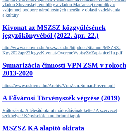
vládou Slovenskej republiky a vládou Maďarskej republiky o
vzájomnej podpore národnostných menšín v oblasti vzdelávania
a kultúry.
Kivonat az MSZSZ közgyűlésének
jegyzőkönyvéből (2022. ápr. 22.)
http://www.oslovma.hu/mszsz-ka.hu/httpdocs/Stiahnut/MSZSZ-
Kgy2022apr22JegyzKivonat-OvereneVypisyZoZapisniceHu.pdf
Sumarizácia činností VPN ZSM v rokoch
2013-2020
https://www.oslovma.hu/Archiv/
VpnZsm-Sumar-Prezent.pdf
A Fővárosi Törvényszék végzése (2019)
Változások: A létesítő okirat módosításának kelte / A szervezet
székhelye / Képviselők, kuratóriumi tagok
MSZSZ KA alapító okirata