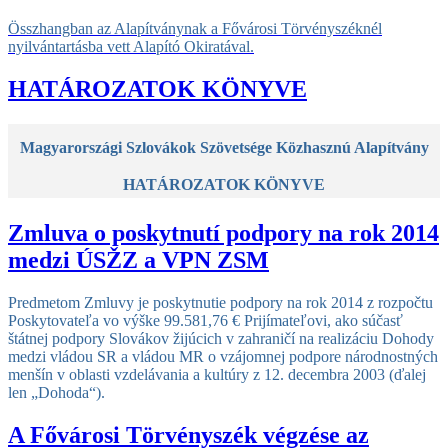
Összhangban az Alapítványnak a Fővárosi Törvényszéknél
nyilvántartásba vett Alapító Okiratával.
HATÁROZATOK KÖNYVE
Magyarországi Szlovákok Szövetsége Közhasznú Alapítvány
HATÁROZATOK KÖNYVE
Zmluva o poskytnutí podpory na rok 2014
medzi ÚSŽZ a VPN ZSM
Predmetom Zmluvy je poskytnutie podpory na rok 2014 z rozpočtu
Poskytovateľa vo výške 99.581,76 € Prijímateľovi, ako súčasť
štátnej podpory Slovákov žijúcich v zahraničí na realizáciu Dohody
medzi vládou SR a vládou MR o vzájomnej podpore národnostných
menšín v oblasti vzdelávania a kultúry z 12. decembra 2003 (ďalej
len „Dohoda“).
A Fővárosi Törvényszék végzése az