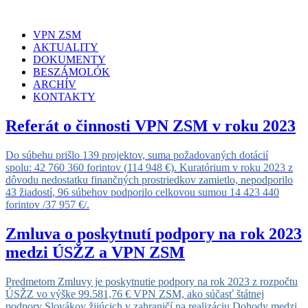
VPN ZSM
AKTUALITY
DOKUMENTY
BESZÁMOLÓK
ARCHÍV
KONTAKTY
Referát o činnosti VPN ZSM v roku 2023
Do súbehu prišlo 139 projektov, suma požadovaných dotácií
spolu:
42 760 360
forintov (
114 948
€). Kuratórium v roku 2023 z
dôvodu nedostatku finančných prostriedkov zamietlo, nepodporilo
43 žiadostí
, 96 súbehov podporilo celkovou sumou 14 423 440
forintov /37 957 €/
.
Zmluva o poskytnutí podpory na rok 2023
medzi ÚSŽZ a VPN ZSM
Predmetom Zmluvy je poskytnutie podpory na rok 2023 z rozpočtu
ÚSŽZ vo výške 99.581,76 € VPN ZSM, ako súčasť štátnej
podpory Slovákov žijúcich v zahraničí na realizáciu Dohody medzi