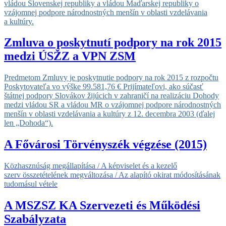
vládou Slovenskej republiky a vládou Maďarskej republiky o
vzájomnej podpore národnostných menšín v oblasti vzdelávania
a kultúry.
Zmluva o poskytnutí podpory na rok 2015
medzi ÚSŽZ a VPN ZSM
Predmetom Zmluvy je poskytnutie podpory na rok 2015 z rozpočtu
Poskytovateľa vo výške 99.581,76 € Prijímateľovi, ako súčasť
štátnej podpory Slovákov žijúcich v zahraničí na realizáciu Dohody
medzi vládou SR a vládou MR o vzájomnej podpore národnostných
menšín v oblasti vzdelávania a kultúry z 12. decembra 2003 (ďalej
len „Dohoda“).
A Fővárosi Törvényszék végzése (2015)
Közhasznúság megállapítása / A képviselet és a kezelő
szerv összetételének megváltozása / Az alapító okirat módosításának
tudomásul vétele
A MSZSZ KA Szervezeti és Működési
Szabályzata