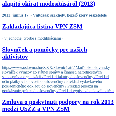
alapító okirat módosításáról (2013)
2013. június 17. - Változás: székhely, kezelő szerv összetétele
Zakladajúca listina VPN ZSM
- v jednotnej tvorbe s modifikáciami -
Slovníček a pomôcky pre našich
aktivistov
https://www.oslovma.hu/XXX/Slovnic1.rtf
/ Maďarsko-slovenský
slovníček výrazov zo štátnej správy a činnosti národnostných
samospráv a organizácií / Preklad faktúry do slovenčiny / Preklad
účtu platby v hotovosti do slovenčiny / Preklad výdavkového
pokladničného dokladu do slovenčiny / Preklad príkazu na
poukázanie peňazí do slovenčiny / Preklad výpisu z bankového účtu
Zmluva o poskytnutí podpory na rok 2013
medzi ÚSŽZ a VPN ZSM